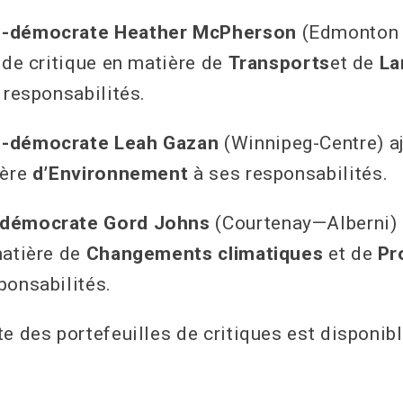
o-démocrate Heather McPherson
(Edmonton 
s de critique en matière de
Transports
et de
La
 responsabilités.
o-démocrate Leah Gazan
(Winnipeg-Centre) aj
ière
d’Environnement
à ses responsabilités.
-démocrate Gord Johns
(Courtenay—Alberni) a
matière de
Changements climatiques
et de
Pr
ponsabilités.
e des portefeuilles de critiques est disponibl