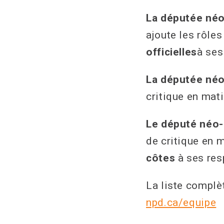
La députée né
ajoute les rôle
officielles
à ses
La députée né
critique en mat
Le député néo
de critique en 
côtes
à ses res
La liste complèt
npd.ca/equipe