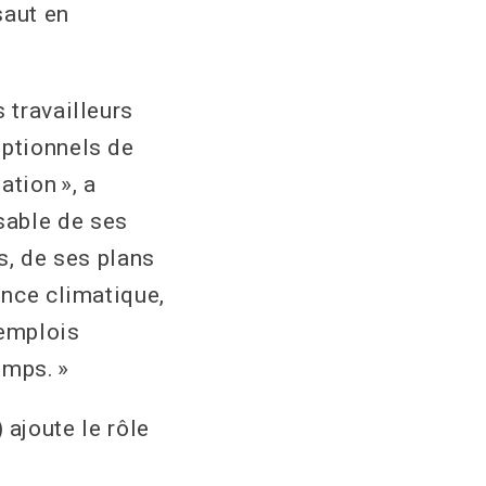
saut en
 travailleurs
eptionnels de
ation », a
sable de ses
s, de ses plans
ence climatique,
 emplois
emps. »
ajoute le rôle