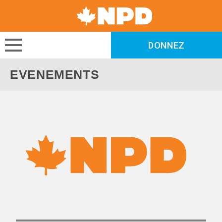
Canada's
NDP
DONNEZ
DONNEZ
EVENEMENTS